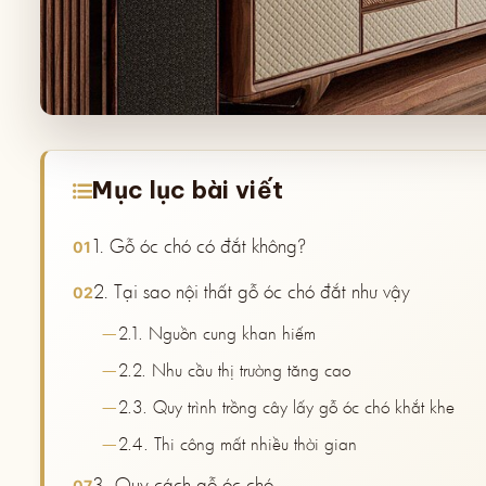
Mục lục bài viết
1. Gỗ óc chó có đắt không?
2. Tại sao nội thất gỗ óc chó đắt như vậy
2.1. Nguồn cung khan hiếm
2.2. Nhu cầu thị trường tăng cao
2.3. Quy trình trồng cây lấy gỗ óc chó khắt khe
2.4. Thi công mất nhiều thời gian
3. Quy cách gỗ óc chó