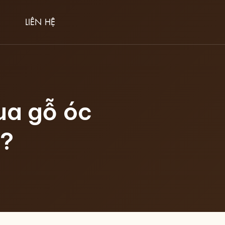
LIÊN HỆ
ua gỗ óc
g?