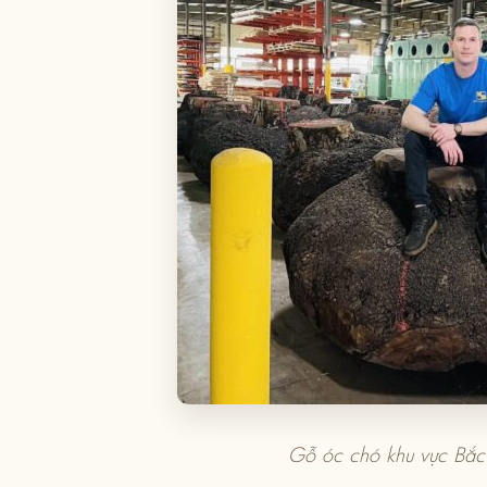
Gỗ óc chó khu vực Bắc 