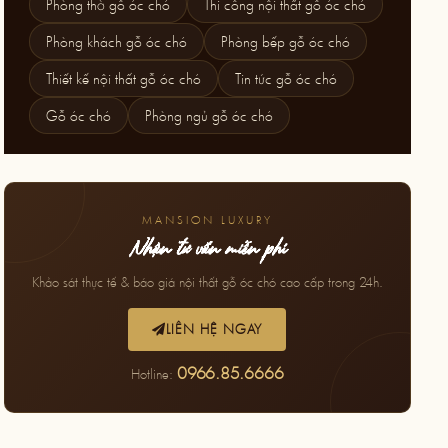
Phòng thờ gỗ óc chó
Thi công nội thất gỗ óc chó
Phòng khách gỗ óc chó
Phòng bếp gỗ óc chó
Thiết kế nội thất gỗ óc chó
Tin tức gỗ óc chó
Gỗ óc chó
Phòng ngủ gỗ óc chó
MANSION LUXURY
Nhận tư vấn miễn phí
Khảo sát thực tế & báo giá nội thất gỗ óc chó cao cấp trong 24h.
LIÊN HỆ NGAY
0966.85.6666
Hotline: