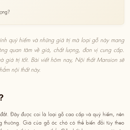
ượng?
ính quý hiếm và những giá trị mà loại gỗ này mang
ường quan tâm về giá, chất lượng, đơn vị cung cấp.
iá trị tốt. Bài viết hôm nay, Nội thất Mansion sẽ
hẩm nội thất này.
?
i đắt. Đây được coi là loại gỗ cao cấp và quý hiếm, nên
g thường. Giá của gỗ óc chó có thể biến đổi tùy theo