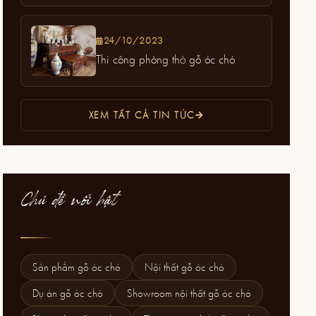
24/10/2023
Thi công phòng thờ gỗ óc chó
XEM TẤT CẢ TIN TỨC
Chủ đề nổi bật
Sản phẩm gỗ óc chó
Nội thất gỗ óc chó
Dự án gỗ óc chó
Showroom nội thất gỗ óc chó