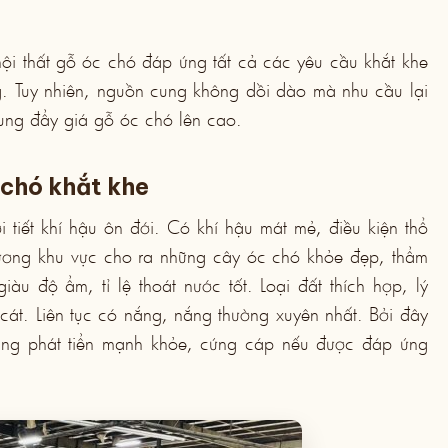
ội thất gỗ óc chó đáp ứng tất cả các yêu cầu khắt khe
. Tuy nhiên, nguồn cung không dồi dào mà nhu cầu lại
rung đẩy giá gỗ óc chó lên cao.
c chó khắt khe
ời tiết khí hậu ôn đới. Có khí hậu mát mẻ, điều kiện thổ
ương khu vực cho ra những cây óc chó khỏe đẹp, thẩm
u độ ẩm, tỉ lệ thoát nước tốt. Loại đất thích hợp, lý
a cát. Liên tục có nắng, nắng thường xuyên nhất. Bởi đây
a tăng phát tiển mạnh khỏe, cứng cáp nếu được đáp ứng