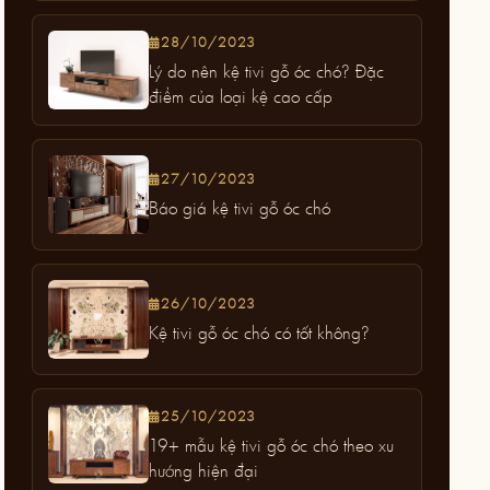
28/10/2023
Lý do nên kệ tivi gỗ óc chó? Đặc
điểm của loại kệ cao cấp
27/10/2023
Báo giá kệ tivi gỗ óc chó
26/10/2023
Kệ tivi gỗ óc chó có tốt không?
25/10/2023
19+ mẫu kệ tivi gỗ óc chó theo xu
hướng hiện đại