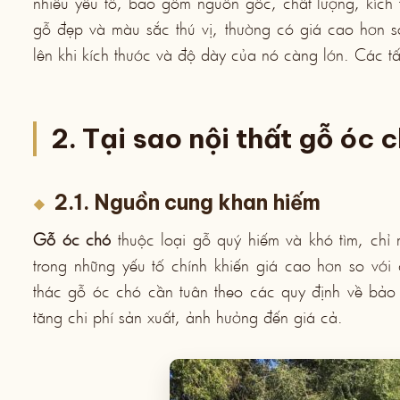
nhiều yếu tố, bao gồm nguồn gốc, chất lượng, kích 
gỗ đẹp và màu sắc thú vị, thường có giá cao hơn s
lên khi kích thước và độ dày của nó càng lớn. Các 
2. Tại sao nội thất gỗ óc 
2.1. Nguồn cung khan hiếm
Gỗ óc chó
thuộc loại gỗ quý hiếm và khó tìm, chỉ
trong những yếu tố chính khiến giá cao hơn so với 
thác gỗ óc chó cần tuân theo các quy định về bảo 
tăng chi phí sản xuất, ảnh hưởng đến giá cả.