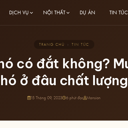
DỊCH VỤ
NỘI THẤT
DỰ ÁN
TIN TỨC
TRANG CHỦ
›
TIN TỨC
hó có đắt không? M
hó ở đâu chất lượn
15 Tháng 09, 2023
6 phút đọc
Mansion