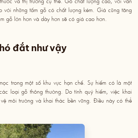
thước và thị trường cụ thể. Gỗ chất lượng cao, với vân
o với những tấm gỗ có chất lượng kém. Giá cũng tăng
tấm gỗ lớn hơn và dày hơn sẽ có giá cao hơn.
chó đắt như vậy
 mọc trong một số khu vực hạn chế. Sự hiếm có là một
các loại gỗ thông thường. Do tính quý hiếm, việc khai
vệ môi trường và khai thác bền vững. Điều này có thể