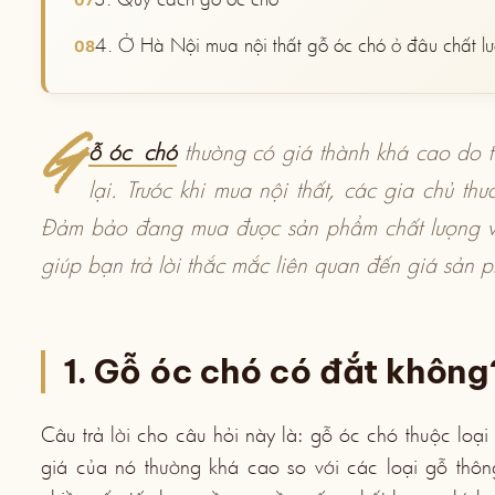
4. Ở Hà Nội mua nội thất gỗ óc chó ở đâu chất l
Gỗ óc
chó
thường có giá thành khá cao do t
lại. Trước khi mua nội thất, các gia chủ th
Đảm bảo đang mua được sản phẩm chất lượng và g
giúp bạn trả lời thắc mắc liên quan đến giá sản p
1. Gỗ óc chó có đắt không
Câu trả lời cho câu hỏi này là: gỗ óc chó thuộc loạ
giá của nó thường khá cao so với các loại gỗ thôn